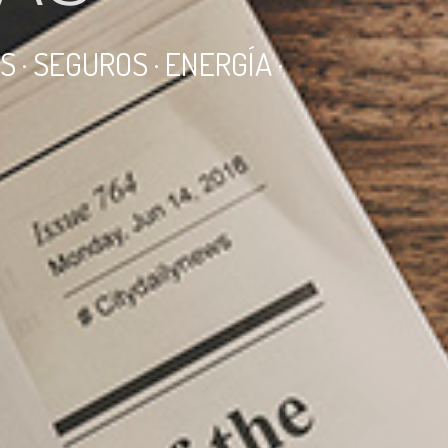
· SEGUROS · ENERGÍA ·